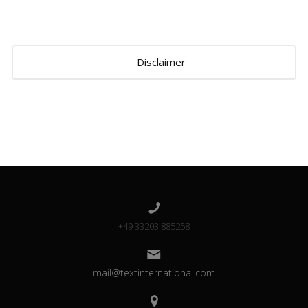
Disclaimer
+49 33203 885258
mail@textinternational.com